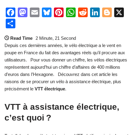
F
M
E
Bl
Pi
W
R
Li
Bl
X
a
a
m
u
nt
h
e
n
o
P
c
st
ail
e
er
at
d
k
g
ar
Read Time
2 Minute, 21 Second
e
o
sk
e
s
di
e
g
ta
Depuis ces dernières années, le vélo électrique a le vent en
b
d
y
st
A
t
dI
er
g
poupe en France du fait des avantages réels qu’il procure aux
o
o
p
n
er
utilisateurs. Pour vous donner un chiffre, les vélos électriques
représentent aujourd’hui un chiffre d’affaires de 400 millions
o
n
p
d’euros dans l’Hexagone. Découvrez dans cet article les
k
raisons de se procurer un vélo à assistance électrique, plus
précisément le
VTT électrique
.
VTT à assistance électrique,
c’est quoi ?