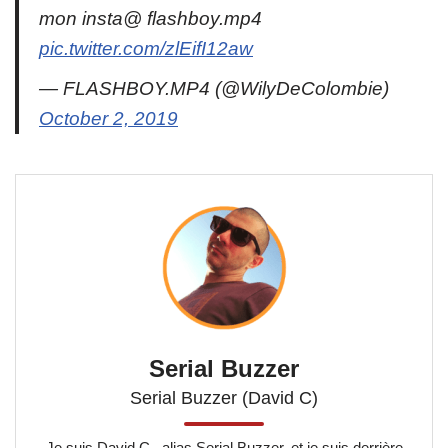
mon insta@ flashboy.mp4
pic.twitter.com/zlEifI12aw
— FLASHBOY.MP4 (@WilyDeColombie)
October 2, 2019
Serial Buzzer
Serial Buzzer (David C)
Je suis David C., alias Serial Buzzer, et je suis derrière