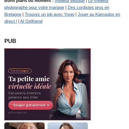
Bons plans du moment :
meilleur eliquide
|
Le meilleur
photographe pour votre mariage
|
Des cordistes pros en
Bretagne
|
Trouvez un job avec Yoojo
|
Jouer au Kamoulox en
direct !
|
AI Girlfriend
PUB