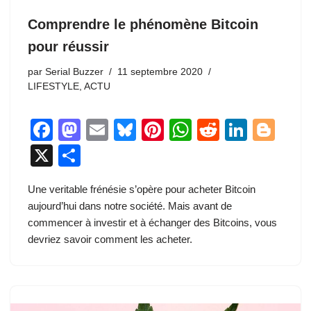
Comprendre le phénomène Bitcoin
pour réussir
par
Serial Buzzer
11 septembre 2020
LIFESTYLE
,
ACTU
F
M
E
Bl
Pi
W
R
Li
Bl
a
a
m
u
nt
h
e
n
o
X
P
c
st
ail
e
er
at
d
k
g
ar
Une veritable frénésie s’opère pour acheter Bitcoin
e
o
sk
e
s
di
e
g
ta
aujourd’hui dans notre société. Mais avant de
b
d
y
st
A
t
dI
er
g
commencer à investir et à échanger des Bitcoins, vous
o
o
p
n
er
devriez savoir comment les acheter.
o
n
p
k