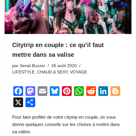
Citytrip en couple : ce qu’il faut
mettre dans sa valise
par
Serial Buzzer
26 août 2020
LIFESTYLE
,
CHAUD & SEXY
,
VOYAGE
F
M
E
Bl
Pi
W
R
Li
Bl
a
a
m
u
nt
h
e
n
o
X
P
c
st
ail
e
er
at
d
k
g
ar
Pour bien profiter de votre citytrip en couple, on vous
e
o
sk
e
s
di
e
g
ta
donne quelques conseils sur les choses à mettre dans
b
d
y
st
A
t
dI
er
g
sa valise.