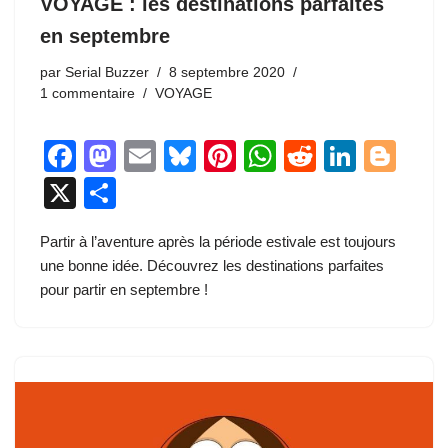
VOYAGE : les destinations parfaites
en septembre
par
Serial Buzzer
8 septembre 2020
1 commentaire
VOYAGE
F
M
E
Bl
Pi
W
R
Li
Bl
a
a
m
u
nt
h
e
n
o
X
P
c
st
ail
e
er
at
d
k
g
ar
Partir à l’aventure après la période estivale est toujours
e
o
sk
e
s
di
e
g
ta
une bonne idée. Découvrez les destinations parfaites
b
d
y
st
A
t
dI
er
g
pour partir en septembre !
o
o
p
n
er
o
n
p
k