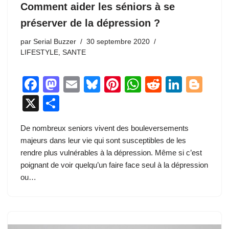
Comment aider les séniors à se
préserver de la dépression ?
par
Serial Buzzer
30 septembre 2020
LIFESTYLE
,
SANTE
F
M
E
Bl
Pi
W
R
Li
Bl
a
a
m
u
nt
h
e
n
o
X
P
c
st
ail
e
er
at
d
k
g
ar
De nombreux seniors vivent des bouleversements
e
o
sk
e
s
di
e
g
ta
majeurs dans leur vie qui sont susceptibles de les
b
d
y
st
A
t
dI
er
g
rendre plus vulnérables à la dépression. Même si c’est
o
o
p
n
er
poignant de voir quelqu’un faire face seul à la dépression
ou…
o
n
p
k