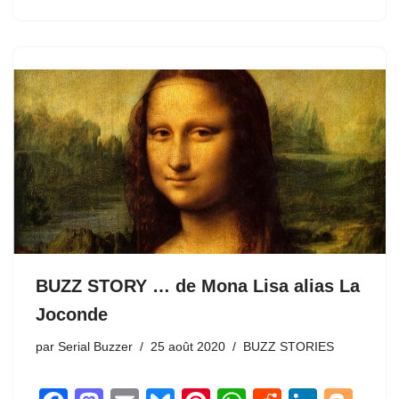
o
o
p
n
er
o
n
p
k
BUZZ STORY … de Mona Lisa alias La
Joconde
par
Serial Buzzer
25 août 2020
BUZZ STORIES