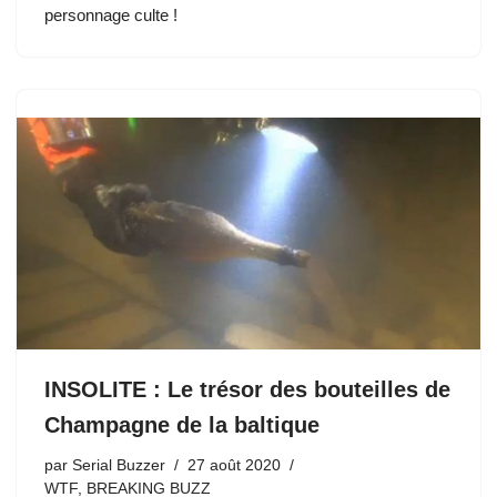
b
d
y
st
A
t
dI
er
g
personnage culte !
o
o
p
n
er
o
n
p
k
INSOLITE : Le trésor des bouteilles de
Champagne de la baltique
par
Serial Buzzer
27 août 2020
WTF
,
BREAKING BUZZ