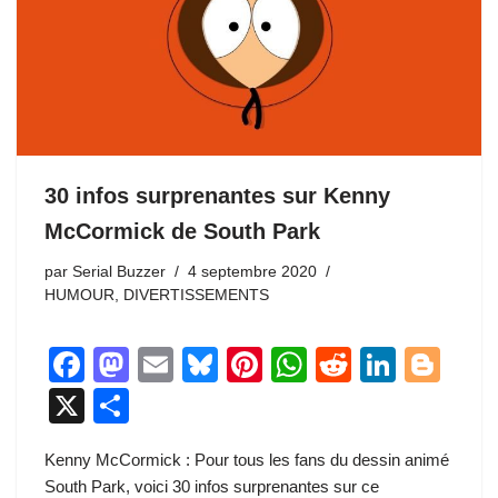
30 infos surprenantes sur Kenny
McCormick de South Park
par
Serial Buzzer
4 septembre 2020
HUMOUR
,
DIVERTISSEMENTS
F
M
E
Bl
Pi
W
R
Li
Bl
a
a
m
u
nt
h
e
n
o
X
P
c
st
ail
e
er
at
d
k
g
ar
Kenny McCormick : Pour tous les fans du dessin animé
e
o
sk
e
s
di
e
g
ta
South Park, voici 30 infos surprenantes sur ce