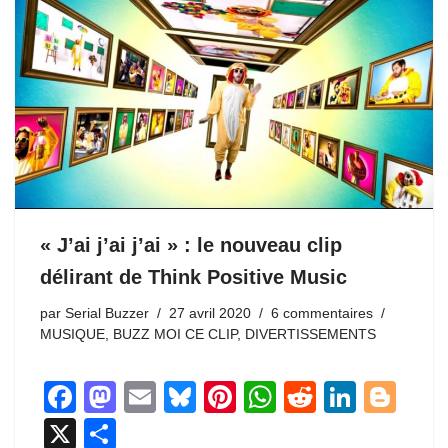
« J’ai j’ai j’ai » : le nouveau clip
délirant de Think Positive Music
par
Serial Buzzer
27 avril 2020
6 commentaires
MUSIQUE
,
BUZZ MOI CE CLIP
,
DIVERTISSEMENTS
F
M
E
Bl
Pi
W
R
Li
Bl
a
a
m
u
nt
h
e
n
o
X
P