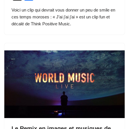
c
st
ail
e
er
at
d
k
g
ar
Voici un clip qui devrait vous donner un peu de smile en
e
o
sk
e
s
di
e
g
ta
ces temps moroses : « J’ai j’ai j’ai » est un clip fun et
b
d
y
st
A
t
dI
er
g
décalé de Think Positive Music.
o
o
p
n
er
o
n
p
k
Le Remix en images et musiques de