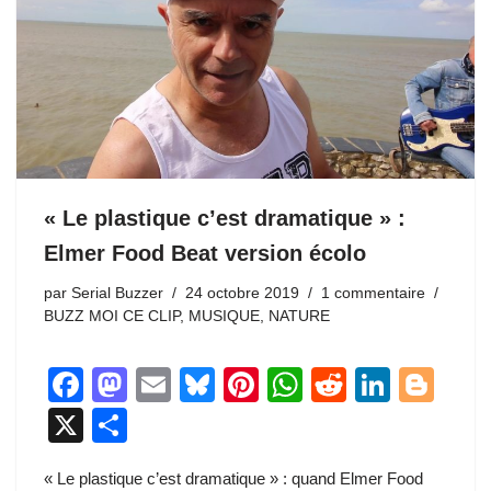
« Le plastique c’est dramatique » :
Elmer Food Beat version écolo
par
Serial Buzzer
24 octobre 2019
1 commentaire
BUZZ MOI CE CLIP
,
MUSIQUE
,
NATURE
F
M
E
Bl
Pi
W
R
Li
Bl
a
a
m
u
nt
h
e
n
o
X
P
c
st
ail
e
er
at
d
k
g
ar
« Le plastique c’est dramatique » : quand Elmer Food
e
o
sk
e
s
di
e
g