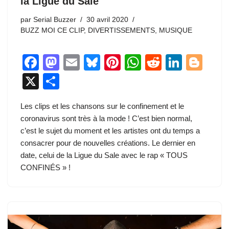
la Ligue du Sale
par
Serial Buzzer
30 avril 2020
BUZZ MOI CE CLIP
,
DIVERTISSEMENTS
,
MUSIQUE
F
M
E
Bl
Pi
W
R
Li
Bl
a
a
m
u
nt
h
e
n
o
X
P
c
st
ail
e
er
at
d
k
g
ar
Les clips et les chansons sur le confinement et le
e
o
sk
e
s
di
e
g
ta
coronavirus sont très à la mode ! C’est bien normal,
b
d
y
st
A
t
dI
er
g
c’est le sujet du moment et les artistes ont du temps a
o
o
p
n
er
consacrer pour de nouvelles créations. Le dernier en
date, celui de la Ligue du Sale avec le rap « TOUS
o
n
p
CONFINÉS » !
k