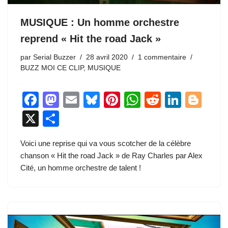
MUSIQUE : Un homme orchestre
reprend « Hit the road Jack »
par
Serial Buzzer
28 avril 2020
1 commentaire
BUZZ MOI CE CLIP
,
MUSIQUE
F
M
E
Bl
Pi
W
R
Li
Bl
a
a
m
u
nt
h
e
n
o
X
P
c
st
ail
e
er
at
d
k
g
ar
Voici une reprise qui va vous scotcher de la célèbre
e
o
sk
e
s
di
e
g
ta
chanson « Hit the road Jack » de Ray Charles par Alex
b
d
y
st
A
t
dI
er
g
Cité, un homme orchestre de talent !
o
o
p
n
er
o
n
p
k