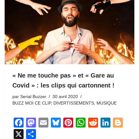
« Ne me touche pas » et « Gare au
Covid » : les clips qui cartonnent !
par
Serial Buzzer
30 avril 2020
BUZZ MOI CE CLIP
,
DIVERTISSEMENTS
,
MUSIQUE
F
M
E
Bl
Pi
W
R
Li
Bl
a
a
m
u
nt
h
e
n
o
X
P