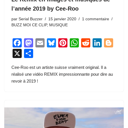
l’année 2019 by Cee-Roo
par
Serial Buzzer
15 janvier 2020
1 commentaire
BUZZ MOI CE CLIP
,
MUSIQUE
F
M
E
Bl
Pi
W
R
Li
Bl
a
a
m
u
nt
h
e
n
o
X
P
c
st
ail
e
er
at
d
k
g
ar
Cee-Roo est un artiste suisse vraiment original. Il a
e
o
sk
e
s
di
e
g
ta
réalisé une vidéo REMIX impressionnante pour dire au
b
d
y
st
A
t
dI
er
g
revoir à 2019 !
o
o
p
n
er
o
n
p
k