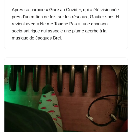
c
st
ail
e
er
at
d
k
g
ar
Après sa parodie « Gare au Covid », qui a été visionnée
e
o
sk
e
s
di
e
g
ta
près d’un million de fois sur les réseaux, Gautier sans H
b
d
y
st
A
t
dI
er
g
revient avec « Ne me Touche Pas », une chanson
o
o
p
n
er
socio-satirique qui associe une plume acerbe à la
musique de Jacques Brel.
o
n
p
k