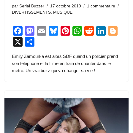
par
Serial Buzzer
17 octobre 2019
1 commentaire
DIVERTISSEMENTS
,
MUSIQUE
F
M
E
Bl
Pi
W
R
Li
Bl
a
a
m
u
nt
h
e
n
o
X
P
c
st
ail
e
er
at
d
k
g
ar
Emily Zamourka est alors SDF quand un policier prend
e
o
sk
e
s
di
e
g
ta
son téléphone et la filme en train de chanter dans le
b
d
y
st
A
t
dI
er
g
métro. Un vrai buzz qui va changer sa vie !
o
o
p
n
er
o
n
p
k