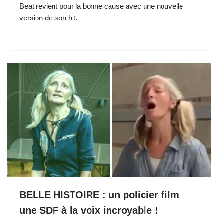
ta
Beat revient pour la bonne cause avec une nouvelle
b
d
y
st
A
t
dI
er
g
version de son hit.
o
o
p
n
er
o
n
p
k
BELLE HISTOIRE : un policier film
une SDF à la voix incroyable !