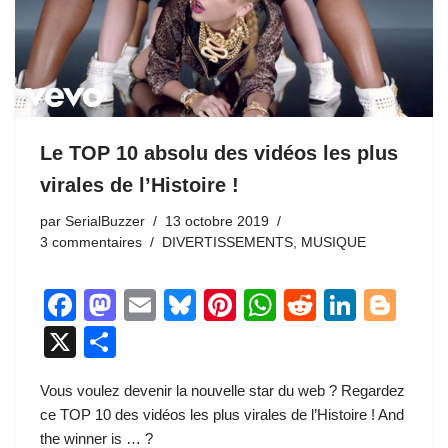
Le TOP 10 absolu des vidéos les plus
virales de l’Histoire !
par
SerialBuzzer
13 octobre 2019
3 commentaires
DIVERTISSEMENTS
,
MUSIQUE
F
M
E
Bl
Pi
W
R
Li
Bl
a
a
m
u
nt
h
e
n
o
X
P
c
st
ail
e
er
at
d
k
g
ar
Vous voulez devenir la nouvelle star du web ? Regardez
e
o
sk
e
s
di
e
g
ta
ce TOP 10 des vidéos les plus virales de l’Histoire ! And
b
d
y
st
A
t
dI
er
g
the winner is … ?